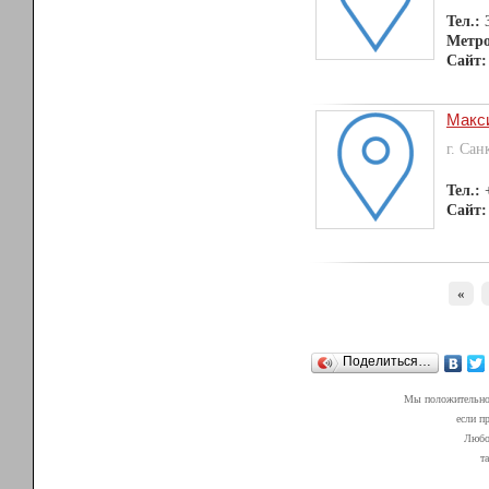
Тел.:
Метр
Сайт:
Макс
г. Сан
Тел.:
Сайт:
«
Поделиться…
Мы положительно 
если п
Любой
т