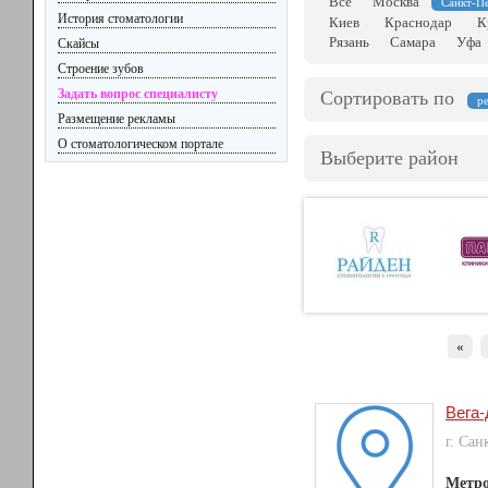
Все
Москва
Санкт-П
История стоматологии
Киев
Краснодар
К
Рязань
Самара
Уфа
Скайсы
Строение зубов
Задать вопрос специалисту
Сортировать по
р
Размещение рекламы
О стоматологическом портале
Выберите район
«
Вега-
г. Сан
Метр