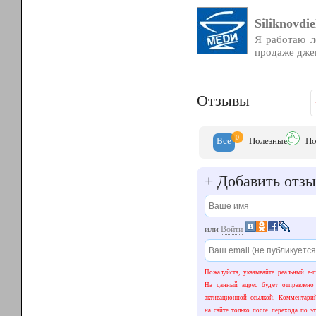
Siliknovdie
Я работаю л
продаже дже
Отзывы
0
Все
Полезн
ые
По
+
Добавить отзы
или
Войти
Пожалуйста, указывайте реальный e-m
На данный адрес будет отправлено
активационной ссылкой. Комментари
на сайте только после перехода по эт