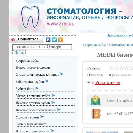
Заболевания зу
Поделиться…
Здоровые зубы
»
Стоматологиче
MEDИ бизнес
Здоровые зубы
Новости стоматологии
Рейтинг
Стоматологические клиники
Отзывов
0
(
0 положите
+
Заболевания зубов
Добавить отзыв
Зубная боль
Методы лечения зубов
Санкт-Петербург,
Лечение детских зубов
Лечение брекет-системами
тел.: +7 (812) 77
Уход за зубами
Зубы и беременность
Юмор в стоматологии