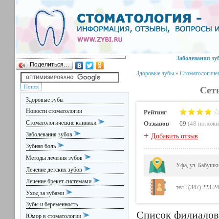
Заболевания зу
Поделиться…
Здоровые зубы
»
Стоматологиче
Сет
Здоровые зубы
Новости стоматологии
Рейтинг
Стоматологические клиники
Отзывов
69
(
48 полож
+
Заболевания зубов
Добавить отзыв
Зубная боль
Методы лечения зубов
Уфа, ул. Бабушк
Лечение детских зубов
Лечение брекет-системами
тел.: (347) 223-24
Уход за зубами
Зубы и беременность
Список филиалов
Юмор в стоматологии