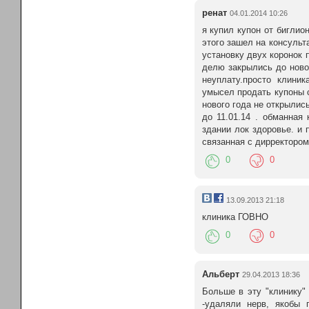
ренат
04.01.2014 10:26
я купил купон от биглио
этого зашел на консульт
установку двух коронок п
делю закрылись до ново
неуплату.просто клини
умысел продать купоны с
нового года не открылис
до 11.01.14 . обманная
здании лок здоровье. и 
связанная с дирректором
0
0
13.09.2013 21:18
клиника ГОВНО
0
0
Альберт
29.04.2013 18:36
Больше в эту "клинику" 
-удаляли нерв, якобы 