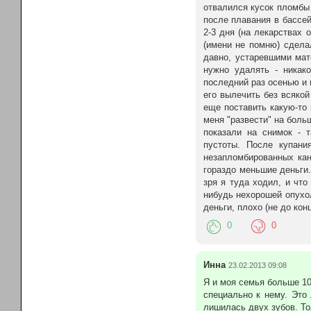
отвалился кусок пломбы 
после плавания в бассей
2-3 дня (на лекарствах 
(имени не помню) сдела
давно, устаревшими мат
нужно удалять - никак
последний раз осенью и 
его вылечить без всякой 
еще поставить какую-то 
меня "развести" на боль
показали на снимок - 
пустоты. После купани
незапломбированных кан
гораздо меньшие деньги.
зря я туда ходил, и что
нибудь нехорошей опухо
деньги, плохо (не до кон
0
0
Инна
23.02.2013 09:08
Я и моя семья больше 10
специально к нему. Это
лишилась двух зубов. То