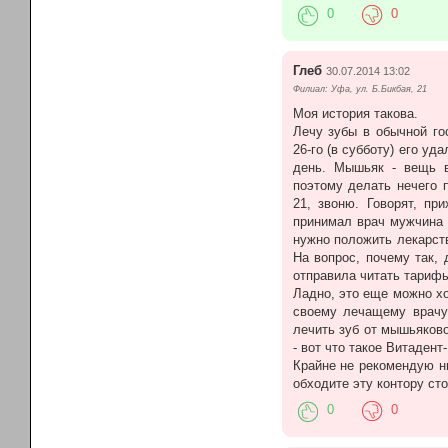
0
0
Глеб
30.07.2014 13:02
Филиал: Уфа, ул. Б.Бикбая, 21
Моя история такова.
Лечу зубы в обычной го
26-го (в субботу) его уда
день. Мышьяк - вещь в
поэтому делать нечего 
21, звоню. Говорят, пр
принимал врач мужчина (
нужно положить лекарств
На вопрос, почему так,
отправила читать тарифы
Ладно, это еще можно хо
своему лечащему врачу
лечить зуб от мышьяково
- вот что такое Витадент
Крайне не рекомендую ни
обходите эту контору сто
0
0