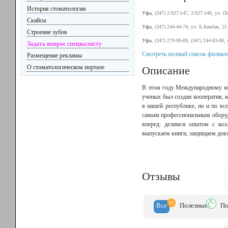
История стоматологии
Уфа
, (347) 2-927-147, 2-927-148, ул. П
Скайсы
Уфа
, (347) 244-44-74, ул. Б.Бикбая, 21 
Строение зубов
Уфа
, (347) 279-99-09, (347) 244-83-00, 
Задать вопрос специалисту
Смотреть полный список филиало
Размещение рекламы
О стоматологическом портале
Описание
В этом году Международному мед
ученых был создан кооператив, к
в нашей республике, но и по в
самым профессиональным оборуд
вперед: делимся опытом с кол
выпускаем книги, защищаем докто
Отзывы
69
Все
Полезн
ые
По