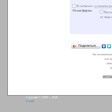
Я согласен с
условиями ра
Отзыв фирмы
Поста
от лица
Поделиться…
Мы положительно 
если п
Любой
т
<a href=
Copyright © 2006—
2026
E-mail