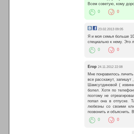
Всем советую, кому доро
0
0
23.02.2013 09:05
Я и моя семья больше 10
специально к нему. Это 
0
0
Егор
24.11.2012 22:08
Мне понравилось личить 
все расскажут, запишут 
Шамсутдиновой ( извин
болел. Хотя по телефон
поэтому не отреагирова
попал она в отпуске. 
любезны со своими кли
позвонить и объяснить. В
0
0