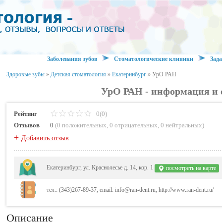
Заболевания зубов
Стоматологические клиники
Зада
Здоровые зубы
»
Детская стоматология
»
Екатеринбург
»
УрО РАН
УрО РАН - информация и 
Рейтинг
0(0)
Отзывов
0
(
0 положительных
,
0 отрицательных
,
0 нейтральных
)
+
Добавить отзыв
Екатеринбург, ул. Краснолесье д. 14, кор. 1
посмотреть на карте
тел.: (343)267-89-37, email: info@ran-dent.ru, http://www.ran-dent.ru/
Описание