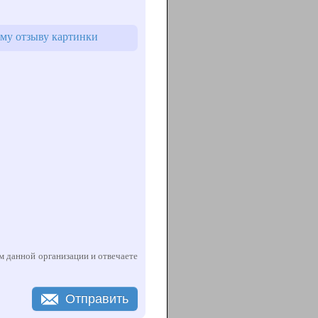
обы Вы не ждали, когда освободится Ваш
му отзыву картинки
ем данной организации и отвечаете
Отправить