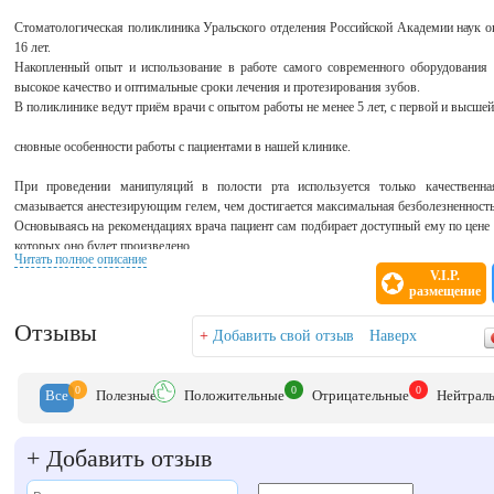
Стоматологическая поликлиника Уральского отделения Российской Академии наук ок
16 лет.
Накопленный опыт и использование в работе самого современного оборудования 
высокое качество и оптимальные сроки лечения и протезирования зубов.
В поликлинике ведут приём врачи с опытом работы не менее 5 лет, с первой и высшей
сновные особенности работы с пациентами в нашей клинике.
При проведении манипуляций в полости рта используется только качественна
смазывается анестезирующим гелем, чем достигается максимальная безболезненность
Основываясь на рекомендациях врача пациент сам подбирает доступный ему по цене
которых оно будет произведено.
Читать полное описание
Клиника имеет широкий спектр стоматологических пломбировочных материал
V.I.P.
современных композитов химического отверждения и заканчивая фотокомпоз
размещение
повышенной прочностью.
Обработка зубов на ортопедическом приёме начинается только после того как гото
Отзывы
+
Добавить свой отзыв
Наверх
ходит с обточенными зубами - они всегда закрыты белыми пластмассовыми коронка
же самое когда производится замена коронок или мостов.
Если удаляются передние зубы, а дальнейшее протезирование планируется тольк
0
0
0
Все
Полезн
ые
Положит
ельные
Отрицат
ельные
Нейтр
ал
временных (иммедиат) съёмных протезов с наложением их в день удаления. Т. е. Вы
через 2-3 дня) Вам накладывают протез с искусственными зубами на время заживлен
Сроки протезирования от 1 недели до 4 недель в зависимости от сложности протезиро
+
Добавить отзыв
Оплата за лечение производится только за выполненный объём работ на день посещен
оплаты в течение протезирования, первоначальный аванс 50% от стоимости протезиро