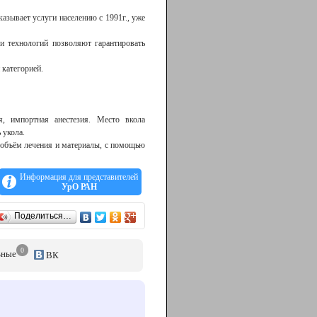
азывает услуги населению с 1991г., уже
и технологий позволяют гарантировать
 категорией.
я, импортная анестезия. Место вкола
 укола.
 объём лечения и материалы, с помощью
ов начиная от простых, но при этом
Информация для представителей
итами с пониженной стираемостью и
УрО РАН
вы временные коронки, т. е. человек не
Поделиться…
ми с первых же посещений ортопеда. То
о через месяц, возможно изготовление
0
ьные
ВК
 удаляете зуб (или зубы) и тут же (или
ия.
вания.
ия, за протезирование - авансовая схема
вания.