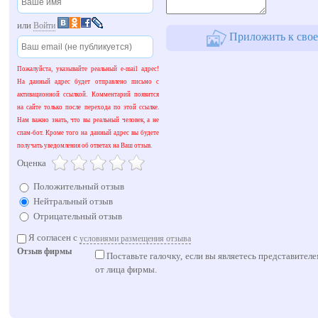
Мы предлагаем широкий спектр скидок (см. раздел скидки)
Желательна предварительная запись на приём по телефону (267-89-37), для того чт
или
Войти
врач-стоматолог. Вас запишут в удобное для Вас время.
Приложить к свое
Пожалуйста, указывайте реальный e-mail адрес!
На данный адрес будет отправлено письмо с
активационной ссылкой. Комментарий появится
на сайте только после перехода по этой ссылке.
Нам важно знать, что вы реальный человек, а не
спам-бот. Кроме того на данный адрес вы будете
получать уведомления об ответах на Ваш отзыв.
Оценка
Положительный отзыв
Нейтральный отзыв
Отрицательный отзыв
Я согласен с
условиями размещения отзыва
Отзыв фирмы
Поставьте галочку, если вы являетесь представител
от лица фирмы.