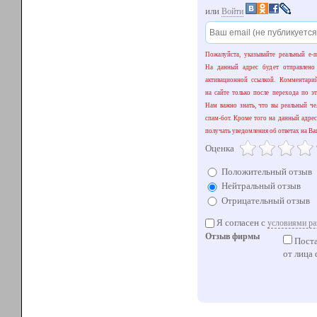
или
Войти
Пожалуйста, указывайте реальный e-m
На данный адрес будет отправлено
активационной ссылкой. Комментари
на сайте только после перехода по эт
Нам важно знать, что вы реальный чел
спам-бот. Кроме того на данный адрес
получать уведомления об ответах на Ва
Оценка
Положительный отзыв
Нейтральный отзыв
Отрицательный отзыв
Я согласен с
условиями ра
Отзыв фирмы
Поста
от лица