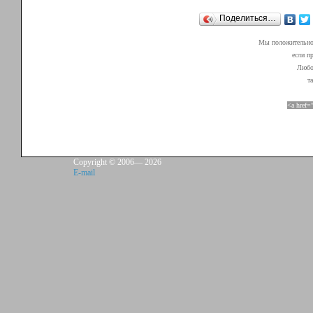
Поделиться…
Мы положительно 
если п
Любой
т
<a href=
Copyright © 2006—
2026
E-mail