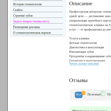
Описание
История стоматологии
Скайсы
Профессорская авторская стомат
Строение зубов
одной цели — достижению макси
специализация врачебного персо
Задать вопрос специалисту
стоматологическая клиника на А
Размещение рекламы
услуг — от профилактики до имп
О стоматологическом портале
Услуги клиники
Детская стоматология
Диагностика и консультация
Имплантация зубов
Ортодонтия и выравнивание зуб
Ортопедия и протезирование
Читать полное описание
Пародонтология
Терапия и пломбирование зубов
Эстетическая реставрация
Отзывы
10
Все
Полезн
ые
По