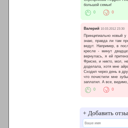
большой семьи!
0
0
Валерий
10.03.2012 23:30
Принципиально новый у 
знаю, правда ли там пр
ведут. Например, в пос
кресле - минут двадцат
вернулась, я ей притен
Фриске, и никто, мол, н
доделала, хотя мне айр
Сходил через день в друг
что почистили мне зубы
заплатил. А все, видимо,
0
0
+
Добавить отзы