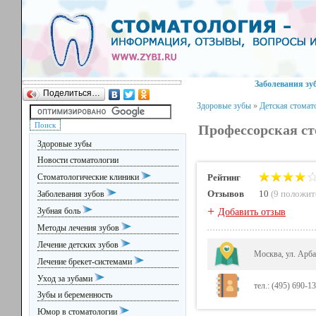
Заболевания зу
Поделиться…
Здоровые зубы
»
Детская стомат
Профессорская ст
Здоровые зубы
Новости стоматологии
Стоматологические клиники
Рейтинг
Отзывов
10
(
9 положит
Заболевания зубов
+
Зубная боль
Добавить отзыв
Методы лечения зубов
Лечение детских зубов
Москва, ул. Арбат
Лечение брекет-системами
Уход за зубами
тел.: (495) 690-13
Зубы и беременность
Юмор в стоматологии