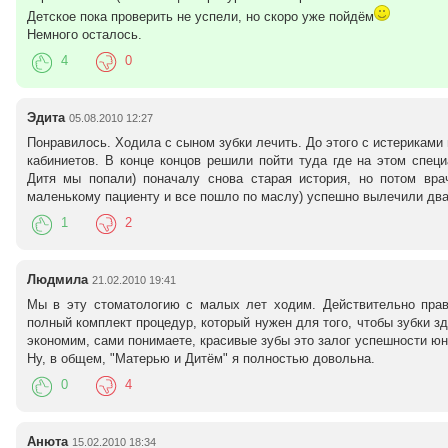
Детское пока проверить не успели, но скоро уже пойдём
Немного осталось.
4
0
Эдита
05.08.2010 12:27
Понравилось. Ходила с сыном зубки лечить. До этого с истериками
кабиниетов. В конце концов решили пойти туда где на этом спец
Дитя мы попали) поначалу снова старая история, но потом вра
маленькому пациенту и все пошло по маслу) успешно вылечили два 
1
2
Людмила
21.02.2010 19:41
Мы в эту стоматологию с малых лет ходим. Действительно прав
полный комплект процедур, который нужен для того, чтобы зубки з
экономим, сами понимаете, красивые зубы это залог успешности юн
Ну, в общем, "Матерью и Дитём" я полностью довольна.
0
4
Анюта
15.02.2010 18:34