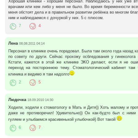
Хорошая клиники - хороший персонал. Наблюдаюсь у них уже вт
гигиенических норм полости рта.
врачами или кем либо у меня не было. Во время беременности вс
меня обстоят дела и в правильном развитии ребёнка во многом бла
Для того чтобы предотвратить и преостановить развитие воспалительных заболеван
ним и наблюдаемся с дочуркой у них. 5 с плюсом.
ним относятся и стоматиты различной этиологии, необходимо проведение стом
гигиене полости рта, удаление над- и поддесневого камня, с тщательной последую
7
4
пастами и гелями. Для этого используются установки Air Flov при помощи к
произвести все необходимые манипуляции.
Лена
08.08.2011 04:14
Персонал в клинике очень порадовал. Была там около года назад к
по совету по други. Сейчас прохожу осбледования у гинеколога
Кстати, кажется в этой же клинике ЭКО делают, если я не оши
переход на постороннюю тему. Стоматологический кабинет там 
клиника и видимо я там надолго
2
5
Людочка
18.09.2010 14:30
Ходили, ходили к стоматологу в Мать и Дитя)) Хоть малому и пр
даже не противоречил! Удивительно)) Он как-будто был с ними
гуляем и улыбаемся красивенькой улыбочкой) Вот такой
6
7