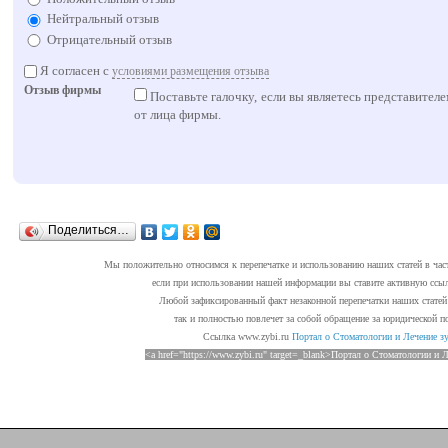
Нейтральный отзыв
Отрицательный отзыв
Я согласен с
условиями размещения отзыва
Отзыв фирмы
Поставьте галочку, если вы являетесь представител
от лица фирмы.
Поделиться…
Мы положительно относимся к перепечатке и использованию наших статей в час
если при использовании нашей информации вы ставите активную ссыл
Любой зафиксированный факт незаконной перепечатки наших статей 
так и полностью повлечет за собой обращение за юридической п
Cсылка www.zybi.ru
Портал о Стоматологии и Лечение з
<a href="https://www.zybi.ru" target=_blank>Портал о Стоматологии и 