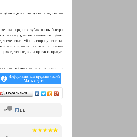
ия зубов у детей еще до их рождения —
риес на передних зубах очень быстро
ит к раннему удалению молочных зубов.
ит смещение зубов в сторону дефекта,
ей челюсти, — все это ведет к стойкой
 приходится годами исправлять прикус,
ансерное наблюдение у стоматолога в
еди детей «группу риска», по количеству
Информация для представителей
ами как ЛОР, аллерголог, иммунолог,
Мать и дитя
 отдельном случае. В настоящее время
ни зубов.
Поделиться…
лет, поэтому незрелая эмаль сильнее
ьные герметики, которые наносятся на
5
ьные
ВК
нных зубов необходимо начинать его
«юношеский гингивит» — воспалительный
результате недостаточного соблюдения