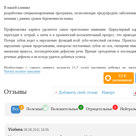
В нашей клинике
разработана специализированная программа, позволяющая предупредить заболеван
начиная с ранних сроков беременности мамы.
Профилактике кариеса уделяется самое пристальное внимание. Циркулярный ка
переходит в острый, а затем и в хронический воспалительный процесс, что привод
Потеря зубов ведет к нарушению функций всей зубо-челюстной системы. Происход
нарушение сроков прорезывания, повороты постоянных зубов по оси, смещение нижн
аномалии прикуса, логопедическим дефектам речи. Врачам ортодонтам и логопедам
речевые дефекты и не всегда удается добиться успеха.
Необходимо с самого раннего возраста (1-2 года) поставить ребенка на дисп
Читать полное описание
независимости от состояния зубов. С 3-х летнего возраста, стоматолог выделяет ср
V.I.P.
зубов, пораженных воспалительным процессом и совместно с такими специалист
размещение
физиотерапевт, разрабатывает программу индивидуального наблюдения в каждом
существует много профилактических и лечебных препаратов способных укреплять тка
Отзывы
+
Добавить свой отзыв
Наверх
Во вновь прорезавшихся постоянных зубах корни формируются в течении 3-х 
подвержена поражению кариозным процессом. Для их защиты используются специал
9
4
0
Все
Полезн
ые
Положит
ельные
Отрицат
ельные
Нейтр
ал
жевательные поверхности зубов. Чтобы надежно предупредить кариес постоя
профилактику не позднее 6-ти летнего возраста.
Есть еще одна проблема не менее важная, чем кариес зубов — это так называемый 
Violena
08.08.2011 18:05
процесс поражающий десну, чаще встречающийся у детей школьного возраста, в 