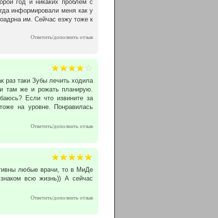
орой год и никаких проблем с
егда информировали меня как у
гоадрна им. Сейчас езжу тоже к
ий слизистой оболочки полости рта, а к
атологом контрольных мероприятий по
Ответить/дополнить отзыв
щей полировкой зубов фтор-содержащими
оторых можно быстро и безболезненно
ак раз таки Зубы лечить ходила
 и там же и рожать планирую.
баюсь? Если что извините за
тоже на уровне. Понравилась
Ответить/дополнить отзыв
отивны любые врачи, то в МиДе
 знаком всю жизнь)) А сейчас
Ответить/дополнить отзыв