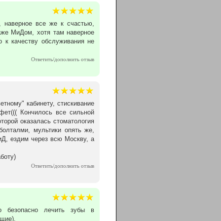
, наверное все же к счастью,
аже МиДом, хотя там наверное
о к качеству обслуживания не
Ответить/дополнить отзыв
ветному" кабинету, стискивание
фет((( Кончилось все сильной
торой оказалась стоматология
болталми, мультики опять же,
иД, ездим через всю Москву, а
боту)
Ответить/дополнить отзыв
о безопасно лечить зубы в
щие).