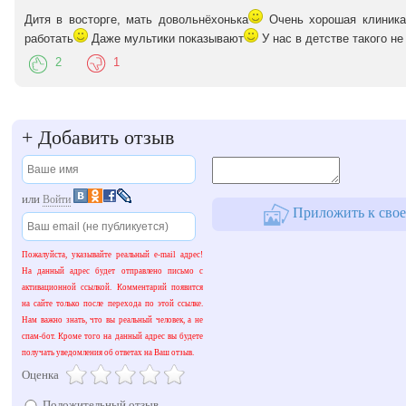
Дитя в восторге, мать довольнёхонька
Очень хорошая клиника
работать
Даже мультики показывают
У нас в детстве такого не
2
1
+
Добавить отзыв
или
Войти
Приложить к свое
Пожалуйста, указывайте реальный e-mail адрес!
На данный адрес будет отправлено письмо с
активационной ссылкой. Комментарий появится
на сайте только после перехода по этой ссылке.
Нам важно знать, что вы реальный человек, а не
спам-бот. Кроме того на данный адрес вы будете
получать уведомления об ответах на Ваш отзыв.
Оценка
Положительный отзыв