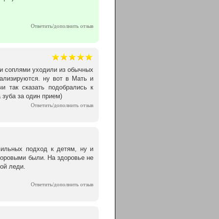
Ответить/дополнить отзыв
 и соплями уходили из обычных
иализируются. ну вот в Мать и
чи так сказать подобрались к
зуба за один прием)
Ответить/дополнить отзыв
ильных подход к детям, ну и
доровыми были. На здоровье не
ой леди.
Ответить/дополнить отзыв