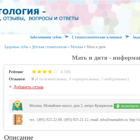
Заболевания зубов
Стоматологические клиники
Зада
Здоровые зубы
»
Детская стоматология
»
Москва
»
Мать и дитя
Мать и дитя - информа
Рейтинг
4.5(9)
Отзывов
9
(
4 положительных
,
0 отрицательных
,
5 нейтральных
)
+
Добавить отзыв
Москва, Можайское шоссе, дом 2, метро Кунцевская
посмотреть 
тел.: (495) 925-22-00, (495) 925-21-12, email: info@mamadeti.ru, http:
Описание