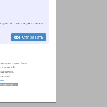
ем данной организации и отвечаете
Отправить
тичном или полном объеме,
ку на наш сайт.
как частично,
оддержкой.
убов
Лечение зубов</a>