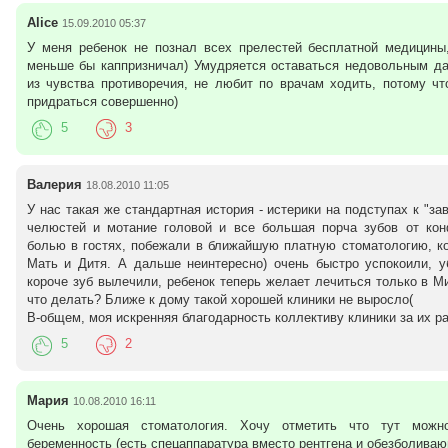
Alice
15.09.2010 05:37
У меня ребенок не познал всех прелестей бесплатной медицины
меньше бы каппризничал) Умудряется оставаться недовольным д
из чувства противоречия, не любит по врачам ходить, потому чт
придраться совершенно)
5
3
Валерия
18.08.2010 11:05
У нас такая же стандартная история - истерики на подступах к "за
челюстей и мотание головой и все большая порча зубов от кон
болью в гостях, побежали в ближайшую платную стоматологию, ко
Мать и Дитя. А дальше неинтересно) очень быстро успокоили, у
короче зуб вылечили, ребенок теперь желает лечиться только в М
что делать? Ближе к дому такой хорошей клиники не выросло(
В-общем, моя искренняя благодарность коллективу клиники за их ра
5
2
Мария
10.08.2010 16:11
Очень хорошая стоматология. Хочу отметить что тут можн
беременность (есть спецаппаратура вместо рентгена и обезболиваю