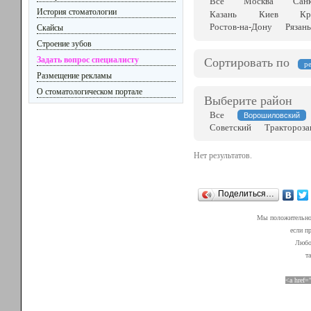
Все
Москва
Сан
История стоматологии
Казань
Киев
Кр
Ростов-на-Дону
Рязань
Скайсы
Строение зубов
Задать вопрос специалисту
Сортировать по
р
Размещение рекламы
О стоматологическом портале
Выберите район
Все
Ворошиловский
Советский
Трактороза
Нет результатов.
Поделиться…
Мы положительно 
если п
Любой
т
<a href=